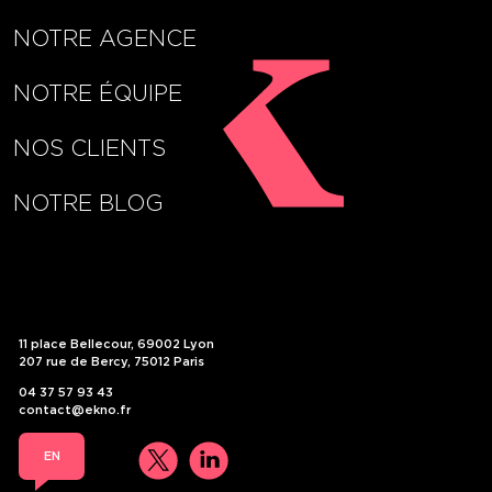
NOTRE AGENCE
NOTRE ÉQUIPE
NOS CLIENTS
NOTRE BLOG
COVID-19 et confinement –
quels impacts sur le
11 place Bellecour, 69002 Lyon
207 rue de Bercy, 75012 Paris
management et la
04 37 57 93 43
contact@ekno.fr
communication des
EN
entreprises ?