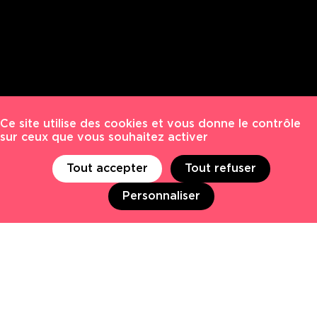
NOTRE AGENCE
Notre métier
Regards croisés
Ce site utilise des cookies et vous donne le contrôle
De nouveaux angles de vue
sur ceux que vous souhaitez activer
Un acteur engagé & ancré
Tout accepter
Tout refuser
NOTRE ÉQUIPE
Personnaliser
50 collaborateurs
Rencontrez l’équipe
Notre modèle ouvert EKNO & Co
Nous rejoindre
NOS CLIENTS