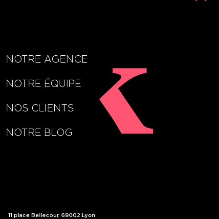
NOTRE AGENCE
NOTRE ÉQUIPE
NOS CLIENTS
La CAPI lance sa démarche de
NOTRE BLOG
marketing territorial en
présence de ses partenaires
La CAPI (Communauté d’Agglomération de la Porte
de l’Isère) a lancé officiellement sa démarche de
marketing territorial en présence de ses
11 place Bellecour, 69002 Lyon