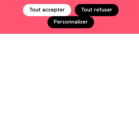
Tout accepter
Tout refuser
Personnaliser
NOTRE AGENCE
Notre métier
Regards croisés
De nouveaux angles de vue
Un acteur engagé & ancré
NOTRE ÉQUIPE
50 collaborateurs
Rencontrez l’équipe
Notre modèle ouvert EKNO & Co
Nous rejoindre