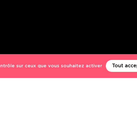
Tout acce
ontrôle sur ceux que vous souhaitez activer
E
NOTRE ÉQUIPE
50 collaborateurs