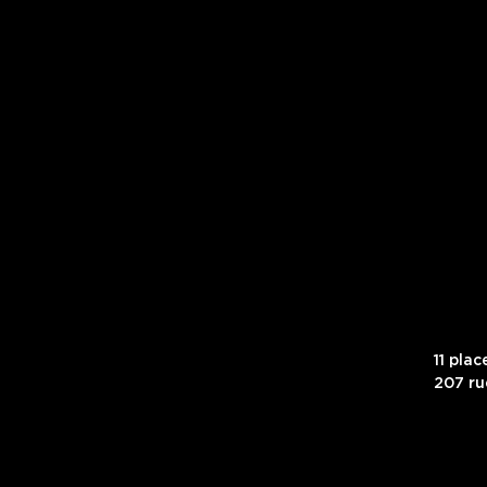
11 pla
207 ru
EKNO accom