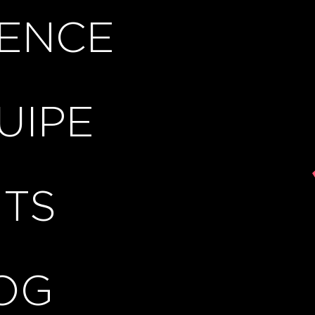
ENCE
UIPE
NTS
OG